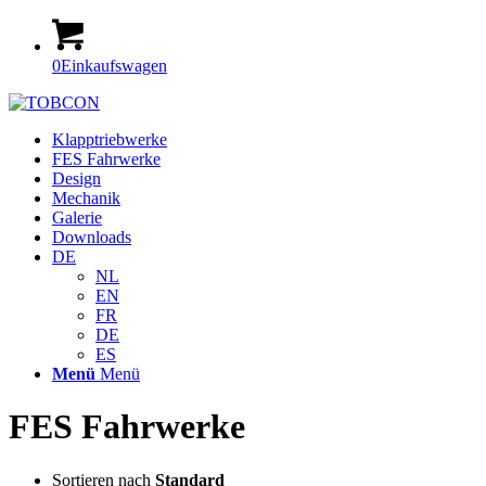
0
Einkaufswagen
Klapptriebwerke
FES Fahrwerke
Design
Mechanik
Galerie
Downloads
DE
NL
EN
FR
DE
ES
Menü
Menü
FES Fahrwerke
Sortieren nach
Standard