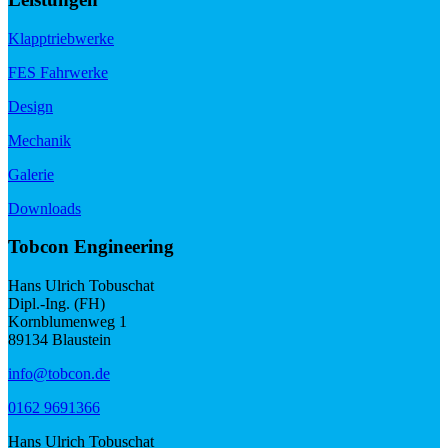
Klapptriebwerke
FES Fahrwerke
Design
Mechanik
Galerie
Downloads
Tobcon Engineering
Hans Ulrich Tobuschat
Dipl.-Ing. (FH)
Kornblumenweg 1
89134 Blaustein
info@tobcon.de
0162 9691366
Hans Ulrich Tobuschat