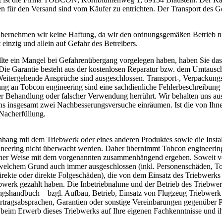
für den Versand sind vom Käufer zu entrichten. Der Transport des Ge
̈bernehmen wir keine Haftung, da wir den ordnungsgemäßen Betrieb n
einzig und allein auf Gefahr des Betreibers.
lte ein Mangel bei Gefahrenübergang vorgelegen haben, haben Sie das 
 Die Garantie besteht aus der kostenlosen Reparatur bzw. dem Umtausc
eitergehende Ansprüche sind ausgeschlossen. Transport-, Verpackungs
ng an Tobcon engineering sind eine sachdienliche Fehlerbeschreibung 
r Behandlung oder falscher Verwendung herrührt. Wir behalten uns aus
s insgesamt zwei Nachbesserungsversuche einräumen. Ist die von Ihnen
Nacherfüllung.
ng mit dem Triebwerk oder eines anderen Produktes sowie die Instal
g nicht überwacht werden. Daher übernimmt Tobcon engineering kei
deiner Weise mit dem vorgenannten zusammenhängend ergeben. Soweit vo
s welchem Grund auch immer ausgeschlossen (inkl. Personenschäden,
irekte oder direkte Folgeschäden), die von dem Einsatz des Triebwerks 
iebwerk gezahlt haben. Die Inbetriebnahme und der Betrieb des Triebwerks
shandbuch – bzgl. Aufbau, Betrieb, Einsatz von Flugzeug Triebwerk u
ragsabsprachen, Garantien oder sonstige Vereinbarungen gegenüber Pe
 beim Erwerb dieses Triebwerks auf Ihre eigenen Fachkenntnisse und ih