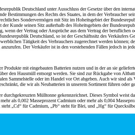
desrepublik Deutschland unter Ausschluss der Gesetze über den intern
ende Bestimmungen des Rechts des Staates, in dem der Verbraucher sei
rechtliches Sondervermögen mit Sitz im Hoheitsgebiet der Bundesrepublik
at der Kunde seinen Sitz außerhalb des Hoheitsgebiets der Bundesrepubl
ertrag, wenn der Vertrag oder Ansprüche aus dem Vertrag der beruflich
undesrepublik Deutschland, so ist der Geschäftssitz des Verkäufers Geri
ewerblichen Tätigkeit des Verbrauchers zugerechnet werden können; der
anzurufen. Der Verkäufer ist in den vorstehenden Fällen jedoch in jed
er Produkte mit eingebauten Batterien nutzen und in der an sie geliefe
über den Hausmüll entsorgt werden. Sie sind zur Rückgabe von Altbatt
len Sammelstelle oder im Handel vor Ort abgeben. Auch wir sind als Ver
schränkt, die wir als Neubatterien in unserem Sortiment führen oder ge
r durchgekreuzten Mülltonne gekennzeichnet. Dieses Symbol weist dar
r, mehr als 0,002 Masseprozent Cadmium oder mehr als 0,004 Masseproze
teht „Cd“ für Cadmium, „Pb“ steht für Blei, und „Hg“ für Quecksilbe