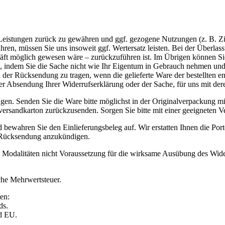
e Leistungen zurück zu gewähren und ggf. gezogene Nutzungen (z. B. 
hren, müssen Sie uns insoweit ggf. Wertersatz leisten. Bei der Überla
häft möglich gewesen wäre – zurückzuführen ist. Im Übrigen können Si
indem Sie die Sache nicht wie Ihr Eigentum in Gebrauch nehmen und al
der Rücksendung zu tragen, wenn die gelieferte Ware der bestellten e
it der Absendung Ihrer Widerrufserklärung oder der Sache, für uns mit 
n. Senden Sie die Ware bitte möglichst in der Originalverpackung mi
lversandkarton zurückzusenden. Sorgen Sie bitte mit einer geeigneten 
d bewahren Sie den Einlieferungsbeleg auf. Wir erstatten Ihnen die Porto
Rücksendung anzukündigen.
n Modalitäten nicht Voraussetzung für die wirksame Ausübung des Wide
iche Mehrwertsteuer.
en:
ds.
nd EU.