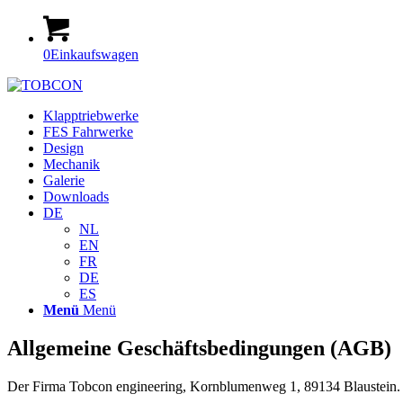
0
Einkaufswagen
Klapptriebwerke
FES Fahrwerke
Design
Mechanik
Galerie
Downloads
DE
NL
EN
FR
DE
ES
Menü
Menü
Allgemeine Geschäftsbedingungen (AGB)
Der Firma Tobcon engineering, Kornblumenweg 1, 89134 Blaustein.