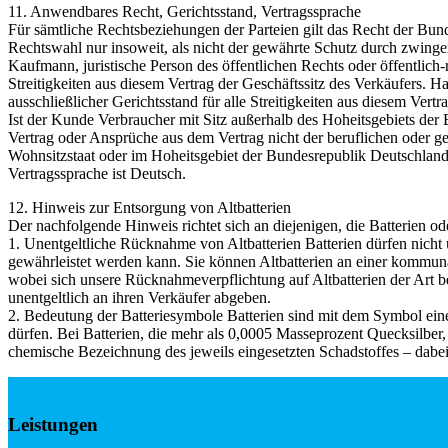
11. Anwendbares Recht, Gerichtsstand, Vertragssprache
Für sämtliche Rechtsbeziehungen der Parteien gilt das Recht der Bun
Rechtswahl nur insoweit, als nicht der gewährte Schutz durch zwing
Kaufmann, juristische Person des öffentlichen Rechts oder öffentlich-
Streitigkeiten aus diesem Vertrag der Geschäftssitz des Verkäufers. H
ausschließlicher Gerichtsstand für alle Streitigkeiten aus diesem V
Ist der Kunde Verbraucher mit Sitz außerhalb des Hoheitsgebiets der B
Vertrag oder Ansprüche aus dem Vertrag nicht der beruflichen oder g
Wohnsitzstaat oder im Hoheitsgebiet der Bundesrepublik Deutschland 
Vertragssprache ist Deutsch.
12. Hinweis zur Entsorgung von Altbatterien
Der nachfolgende Hinweis richtet sich an diejenigen, die Batterien od
1. Unentgeltliche Rücknahme von Altbatterien Batterien dürfen nicht 
gewährleistet werden kann. Sie können Altbatterien an einer kommuna
wobei sich unsere Rücknahmeverpflichtung auf Altbatterien der Art be
unentgeltlich an ihren Verkäufer abgeben.
2. Bedeutung der Batteriesymbole Batterien sind mit dem Symbol eine
dürfen. Bei Batterien, die mehr als 0,0005 Masseprozent Quecksilbe
chemische Bezeichnung des jeweils eingesetzten Schadstoffes – dabei s
Leistungen