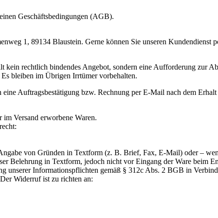
gemeinen Geschäftsbedingungen (AGB).
enweg 1, 89134 Blaustein. Gerne können Sie unseren Kundendienst pe
lt kein rechtlich bindendes Angebot, sondern eine Aufforderung zur A
. Es bleiben im Übrigen Irrtümer vorbehalten.
h eine Auftragsbestätigung bzw. Rechnung per E-Mail nach dem Erhalt
ür im Versand erworbene Waren.
recht:
gabe von Gründen in Textform (z. B. Brief, Fax, E-Mail) oder – wenn
eser Belehrung in Textform, jedoch nicht vor Eingang der Ware beim E
̈llung unserer Informationspflichten gemäß § 312c Abs. 2 BGB in Verbi
Der Widerruf ist zu richten an: