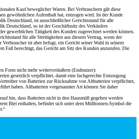
ationalen Kauf beweglicher Waren. Bei Verbrauchern gilt diese
nen gewöhnlichen Aufenthalt hat, entzogen wird. Ist der Kunde
 Deutschland, ist ausschließlicher Gerichtsstand für alle
ik Deutschland, so ist der Geschäftssitz des Verkäufers
en oder gewerblichen Tätigkeit des Kunden zugerechnet werden können.
chtsstand für alle Streitigkeiten aus diesem Vertrag, wenn der
 Verbraucher ist aber befugt, ein Gericht seiner Wahl in seinem
em Fall berechtigt, das Gericht am Sitz des Kunden anzurufen. Die
rten Form nicht mehr weiterveräußern (Endnutzer):
erien gesetzlich verpflichtet, damit eine fachgerechte Entsorgung
treiber von Batterien zur Rücknahme von Altbatterien verpflichtet,
führt haben. Altbatterien vorgenannter Art können Sie daher
auf hin, dass Batterien nicht in den Hausmüll gegeben werden
nt Blei enthalten, befindet sich unter dem Mülltonnen-Symbol die
r.“