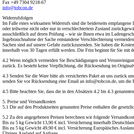
Fax +49 7304 9218-67
info@tobcon.de
Widerrufsfolgen
Im Falle eines wirksamen Widerrufs sind die beiderseits empfangen
oder teilweise nicht oder nur in verschlechtertem Zustand zurückgewä
ausschließlich auf deren Prüfung – wie sie Ihnen etwa im Ladengesc
Ingebrauchnahme der Sache entstandene Verschlechterung vermeiden, 
Sachen sind auf unsere Gefahr zurückzusenden. Sie haben die Kosten 
innerhalb von 30 Tagen erfüllt werden. Die Frist beginnt für Sie m
4.2 Wenn möglich vermeiden Sie Beschädigungen und Verunreinigunge
zurück. Es besteht keine Verpflichtung, die Rücksendung im Origina
4.3 Senden Sie die Ware bitte als versichertes Paket an uns zurück un
senden Sie vor Rücksendung eine Email an info@tobcon.de, um die 
4.5 Bitte beachten Sie, dass die in den Absätzen 4.2 bis 4.3 genannte
5. Preise und Versandkosten
5.1 Die auf den Produktseiten genannten Preise enthalten die gesetzl
5.2 Zu den angegebenen Preisen berechnen wir folgende Versandkost
Bis zu 5 kg Gewicht 13,90 € incl. Versicherung innerhalb Deutschlan
Bis zu 5 kg Gewicht 49,90 € incl. Versicherung Europäisches Ausla
Übriges Ausland auf Anfrage.