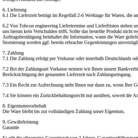
6. Lieferung
6.1 Die Lieferzeit beträgt im Regelfall 2-6 Werktage für Waren, die a
6.2 Von Tobcon engineering Liefertermine und Lieferfristen stehen unte
uns hieran kein Verschulden trifft. Sollte das bestellte Produkt nicht r
Auftragsbestätigung beinhaltet die Information, wann die Ware geliefer
Stornierung werden ggf. bereits erbrachte Gegenleistungen unverzüglic
7. Zahlung
7.1 Die Zahlung erfolgt per Vorkasse oder innerhalb Deutschlands o
7.2 Bei der Zahlungsart Vorkasse nennen wir Ihnen unsere Bankverbin
Berücksichtigung der genannten Lieferzeit nach Zahlungseingang.
7.3 Ein Recht zur Aufrechnung steht Ihnen nur dann zu, wenn Ihre Gege
7.4 Sie können ein Zurückbehaltungsrecht nur ausüben, soweit die An
8. Eigentumsvorbehalt
Die Ware bleibt bis zur vollständigen Zahlung unser Eigentum.
9. Gewährleistung
Garantie
Es gilt die allgemeine Garantiezeit von 2 Jahren. Garantieerfüllun