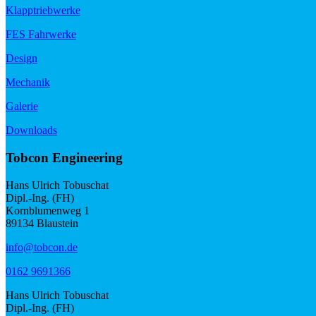
Klapptriebwerke
FES Fahrwerke
Design
Mechanik
Galerie
Downloads
Tobcon Engineering
Hans Ulrich Tobuschat
Dipl.-Ing. (FH)
Kornblumenweg 1
89134 Blaustein
info@tobcon.de
0162 9691366
Hans Ulrich Tobuschat
Dipl.-Ing. (FH)