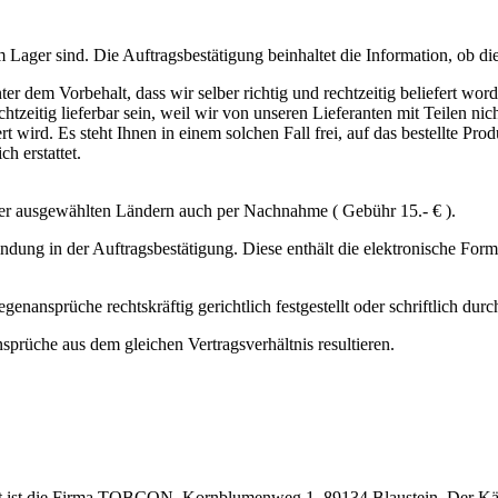
m Lager sind. Die Auftragsbestätigung beinhaltet die Information, ob di
r dem Vorbehalt, dass wir selber richtig und rechtzeitig beliefert word
echtzeitig lieferbar sein, weil wir von unseren Lieferanten mit Teilen nic
t wird. Es steht Ihnen in einem solchen Fall frei, auf das bestellte Prod
h erstattet.
der ausgewählten Ländern auch per Nachnahme ( Gebühr 15.- € ).
dung in der Auftragsbestätigung. Diese enthält die elektronische Form
nansprüche rechtskräftig gerichtlich festgestellt oder schriftlich dur
sprüche aus dem gleichen Vertragsverhältnis resultieren.
gsort ist die Firma TOBCON, Kornblumenweg 1, 89134 Blaustein. Der Käu