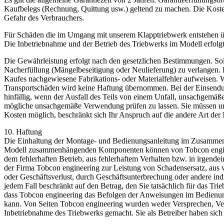
Kaufbelegs (Rechnung, Quittung usw.) geltend zu machen. Die Kosten 
Gefahr des Verbrauchers.
Für Schäden die im Umgang mit unserem Klapptriebwerk entstehen u
Die Inbetriebnahme und der Betrieb des Triebwerks im Modell erfolgt 
Die Gewährleistung erfolgt nach den gesetzlichen Bestimmungen. Sol
Nacherfüllung (Mängelbeseitigung oder Neulieferung) zu verlangen.
Kaufes nachgewiesene Fabrikations- oder Materialfehler aufweisen. W
Transportschäden wird keine Haftung übernommen. Bei der Einsendu
hinfällig, wenn der Ausfall des Teils von einem Unfall, unsachgemäße
mögliche unsachgemäße Verwendung prüfen zu lassen. Sie müssen un
Kosten möglich, beschränkt sich Ihr Anspruch auf die andere Art der 
10. Haftung
Die Einhaltung der Montage- und Bedienungsanleitung im Zusammenha
Modell zusammenhängenden Komponenten können von Tobcon engineerin
dem fehlerhaften Betrieb, aus fehlerhaftem Verhalten bzw. in irgen
der Firma Tobcon engineering zur Leistung von Schadensersatz, au
oder Geschäftsverlust, durch Geschäftsunterbrechung oder andere ind
jedem Fall beschränkt auf den Betrag, den Sie tatsächlich für das Tr
dass Tobcon engineering das Befolgen der Anweisungen im Bedienung
kann. Von Seiten Tobcon engineering wurden weder Versprechen, Vert
Inbetriebnahme des Triebwerks gemacht. Sie als Betreiber haben sich