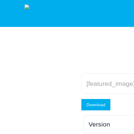
[featured_image
Download
Version