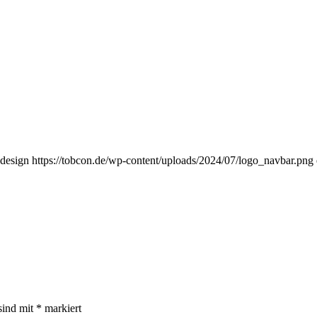
design
https://tobcon.de/wp-content/uploads/2024/07/logo_navbar.png
sind mit
*
markiert