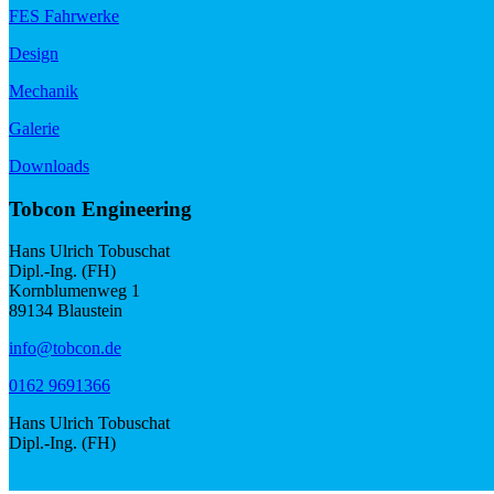
FES Fahrwerke
Design
Mechanik
Galerie
Downloads
Tobcon Engineering
Hans Ulrich Tobuschat
Dipl.-Ing. (FH)
Kornblumenweg 1
89134 Blaustein
info@tobcon.de
0162 9691366
Hans Ulrich Tobuschat
Dipl.-Ing. (FH)