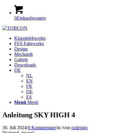
0
Einkaufswagen
Klapptriebwerke
FES Fahrwerke
Design
Mechanik
Galerie
Downloads
DE
NL
EN
FR
DE
ES
Menü
Menü
Anleitung SKY HIGH 4
30. Juli 2024
/
0 Kommentare
/
in
/
von
ezdesign
[featured_image]